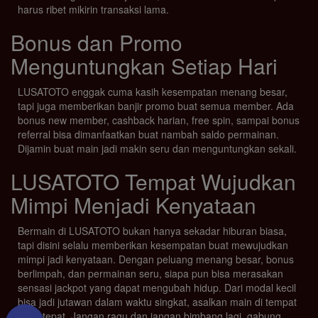
harus ribet mikirin transaksi lama.
Bonus dan Promo
Menguntungkan Setiap Hari
LUSATOTO enggak cuma kasih kesempatan menang besar,
tapi juga memberikan banjir promo buat semua member. Ada
bonus new member, cashback harian, free spin, sampai bonus
referral bisa dimanfaatkan buat nambah saldo permainan.
Dijamin buat main jadi makin seru dan menguntungkan sekali.
LUSATOTO Tempat Wujudkan
Mimpi Menjadi Kenyataan
Bermain di LUSATOTO bukan hanya sekadar hiburan biasa,
tapi disini selalu memberikan kesempatan buat mewujudkan
mimpi jadi kenyataan. Dengan peluang menang besar, bonus
berlimpah, dan permainan seru, siapa pun bisa merasakan
sensasi jackpot yang dapat mengubah hidup. Dari modal kecil
bisa jadi jutawan dalam waktu singkat, asalkan main di tempat
yang tepat. Jangan ragu dan jangan bimbang lagi, gabung