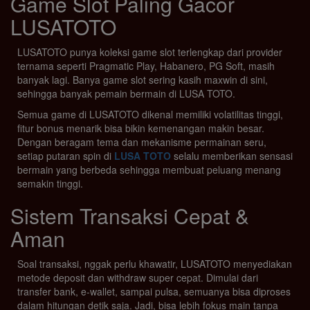
Game Slot Paling Gacor
LUSATOTO
LUSATOTO punya koleksi game slot terlengkap dari provider
ternama seperti Pragmatic Play, Habanero, PG Soft, masih
banyak lagi. Banya game slot sering kasih maxwin di sini,
sehingga banyak pemain bermain di LUSA TOTO.
Semua game di LUSATOTO dikenal memiliki volatilitas tinggi,
fitur bonus menarik bisa bikin kemenangan makin besar.
Dengan beragam tema dan mekanisme permainan seru,
setiap putaran spin di
LUSA TOTO
selalu memberikan sensasi
bermain yang berbeda sehingga membuat peluang menang
semakin tinggi.
Sistem Transaksi Cepat &
Aman
Soal transaksi, nggak perlu khawatir, LUSATOTO menyediakan
metode deposit dan withdraw super cepat. Dimulai dari
transfer bank, e-wallet, sampai pulsa, semuanya bisa diproses
dalam hitungan detik saja. Jadi, bisa lebih fokus main tanpa