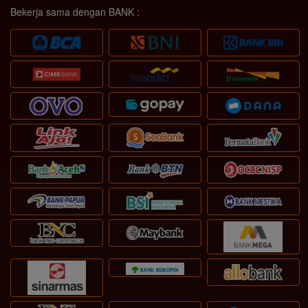
Bekerja sama dengan BANK :