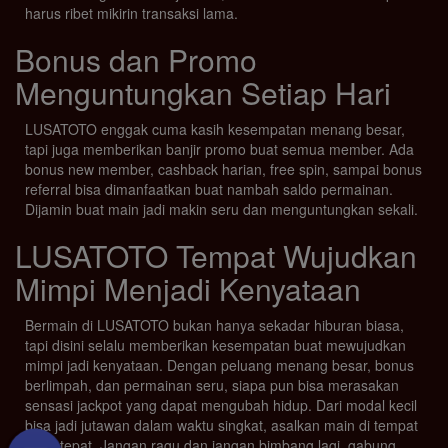
harus ribet mikirin transaksi lama.
Bonus dan Promo
Menguntungkan Setiap Hari
LUSATOTO enggak cuma kasih kesempatan menang besar,
tapi juga memberikan banjir promo buat semua member. Ada
bonus new member, cashback harian, free spin, sampai bonus
referral bisa dimanfaatkan buat nambah saldo permainan.
Dijamin buat main jadi makin seru dan menguntungkan sekali.
LUSATOTO Tempat Wujudkan
Mimpi Menjadi Kenyataan
Bermain di LUSATOTO bukan hanya sekadar hiburan biasa,
tapi disini selalu memberikan kesempatan buat mewujudkan
mimpi jadi kenyataan. Dengan peluang menang besar, bonus
berlimpah, dan permainan seru, siapa pun bisa merasakan
sensasi jackpot yang dapat mengubah hidup. Dari modal kecil
bisa jadi jutawan dalam waktu singkat, asalkan main di tempat
yang tepat. Jangan ragu dan jangan bimbang lagi, gabung