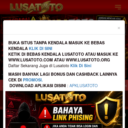
Previous
Nex
×
BUKA SITUS TANPA KENDALA MASUK KE BEBAS
KENDALA
KLIK DI SINI
KETIK DI BEBAS KENDALA LUSATOTO ATAU MASUK KE
WWW.LUSATOTO.COM ATAU WWW.LUSATOTO.ORG
Daftar Sekarang Juga di Lusatoto
Klik Di Sini
MASIH BANYAK LAGI BONUS DAN CASHBACK LAINNYA
CEK DI
PROMOSI.
DOWNLOAD APLIKASI DISINI
:
APKLUSATOTO
 Slot Online Terbaik Resmi dan Terpercaya 100% Pasti Bayar. SituS Slot Modal R
MASUK
DAFTAR
X
Champions League