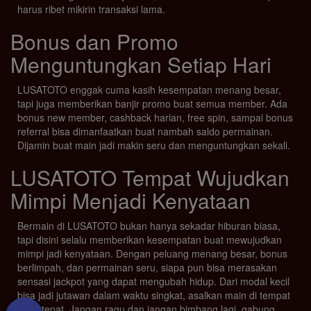
harus ribet mikirin transaksi lama.
Bonus dan Promo
Menguntungkan Setiap Hari
LUSATOTO enggak cuma kasih kesempatan menang besar,
tapi juga memberikan banjir promo buat semua member. Ada
bonus new member, cashback harian, free spin, sampai bonus
referral bisa dimanfaatkan buat nambah saldo permainan.
Dijamin buat main jadi makin seru dan menguntungkan sekali.
LUSATOTO Tempat Wujudkan
Mimpi Menjadi Kenyataan
Bermain di LUSATOTO bukan hanya sekadar hiburan biasa,
tapi disini selalu memberikan kesempatan buat mewujudkan
mimpi jadi kenyataan. Dengan peluang menang besar, bonus
berlimpah, dan permainan seru, siapa pun bisa merasakan
sensasi jackpot yang dapat mengubah hidup. Dari modal kecil
bisa jadi jutawan dalam waktu singkat, asalkan main di tempat
yang tepat. Jangan ragu dan jangan bimbang lagi, gabung