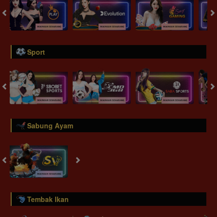
Sport
Sabung Ayam
Tembak Ikan