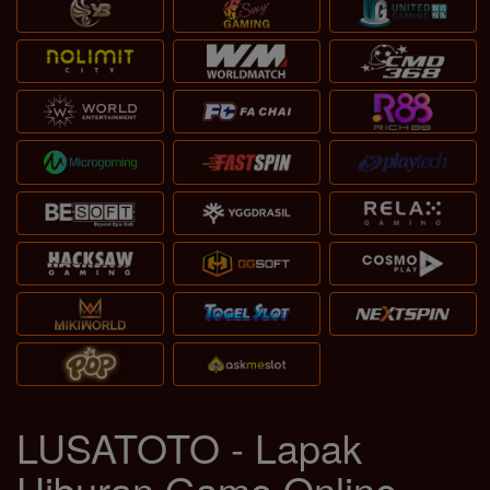
LUSATOTO - Lapak
Hiburan Game Online