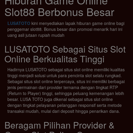
Slot88 Berbonus Besar
LUSATOTO
kini menyediakan lapak hiburan game online bagi
penggemar slot88. Bonus besar dan promosi menarik hari ini
uang asli jutaan rupiah mudah
LUSATOTO Sebagai Situs Slot
Online Berkualitas Tinggi
Hadirnya LUSATOTO sebagai situs slot online memiliki kualitas
tinggi menjadi solusi untuk para pencinta slot selalu rungkad.
Sebagai situs slot online terpercaya, situs ini memiliki berbagai
jenis permainan dari provider ternama dengan tingkat RTP
(Return to Player) tinggi, sehingga peluang kemenangan lebih
besar. LUSA TOTO juga dikenal sebagai situs slot online
dengan tingkat pelayanan pelanggan responsif serta metode
transaksi mudah, mulai dari deposit hingga penarikan dana.
Beragam Pilihan Provider &